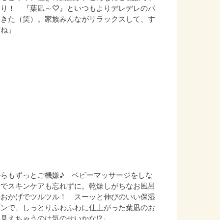
くり！ 『葉凪～♡』といつもよりデレデレのパ
てきた（笑）。家族みんながリラックスして、す
だね」
らもずっとご機嫌♪ ベビーマッサージをしな
ムでスキンケアも忘れずに。乾燥しがちなお風呂
のおかげでツルツル！ スーッと伸びのいい保湿
グンで、しっとりふわふわに仕上がった葉凪のお
見えちゃうのは気のせいかな⁉」