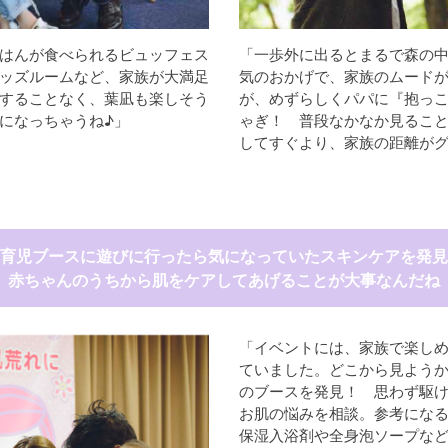
はんが食べられるビュッフェス
「一歩外に出るとまるで森の
ッズルームなど、家族が大満足
気のおかげで、家族のムードが
することなく、葉凪も楽しそう
が、めずらしくパパに『抱っ
になっちゃうね♪」
ゃぎ！ 普段なかなか見るこ
してすぐより、家族の距離が
育児ブースに遊びに行ったら気になっていたスキンケアを発見
赤ちゃんのうちから肌をケアしてあげることが大事なんだね
「イベントには、家族で楽しめ
ていました。どこから見よう
のブースを発見！ 思わず駆
お肌の悩みを相談。参考にな
保湿入浴剤や全身泡ソープな