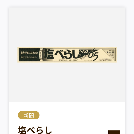
新聞
塩べらし