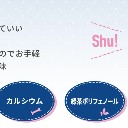
ていい
のでお手軽
味