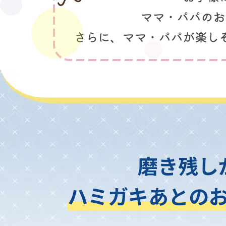
磨き残し
ハミガキあとの